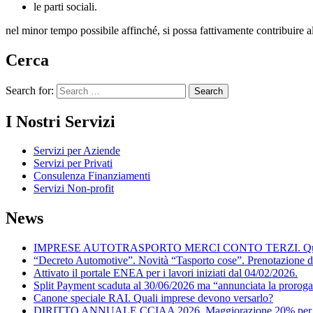
le parti sociali.
nel minor tempo possibile affinché, si possa fattivamente contribuire a
Cerca
Search for:
I Nostri Servizi
Servizi per Aziende
Servizi per Privati
Consulenza Finanziamenti
Servizi Non-profit
News
IMPRESE AUTOTRASPORTO MERCI CONTO TERZI. Quando posson
“Decreto Automotive”. Novità “Tasporto cose”. Prenotazione d
Attivato il portale ENEA per i lavori iniziati dal 04/02/2026.
Split Payment scaduta al 30/06/2026 ma “annunciata la proroga
Canone speciale RAI. Quali imprese devono versarlo?
DIRITTO ANNUALE CCIAA 2026. Maggiorazione 20% per il