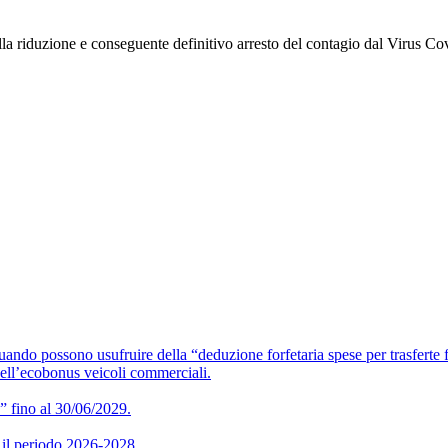
lla riduzione e conseguente definitivo arresto del contagio dal Virus Co
o usufruire della “deduzione forfetaria spese per trasferte f
ell’ecobonus veicoli commerciali.
” fino al 30/06/2029.
 periodo 2026-2028.