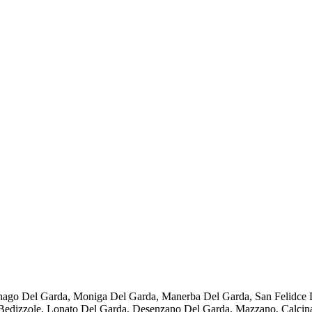
ago Del Garda, Moniga Del Garda, Manerba Del Garda, San Felidce Del
 Bedizzole, Lonato Del Garda, Desenzano Del Garda, Mazzano, Calcinat