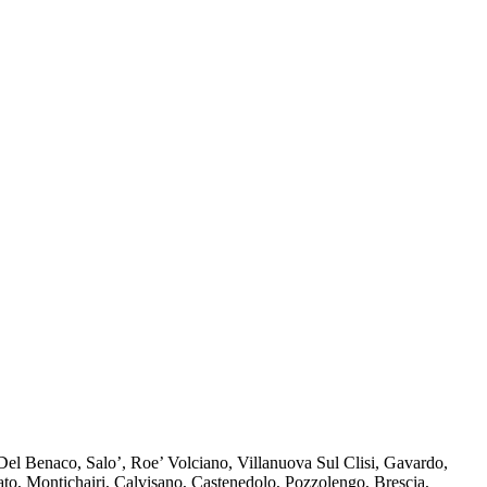
 Benaco, Salo’, Roe’ Volciano, Villanuova Sul Clisi, Gavardo,
o, Montichairi, Calvisano, Castenedolo, Pozzolengo, Brescia,