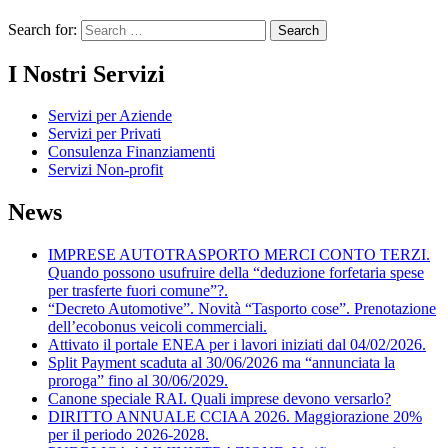
Search for:
I Nostri Servizi
Servizi per Aziende
Servizi per Privati
Consulenza Finanziamenti
Servizi Non-profit
News
IMPRESE AUTOTRASPORTO MERCI CONTO TERZI.
Quando possono usufruire della “deduzione forfetaria spese
per trasferte fuori comune”?.
“Decreto Automotive”. Novità “Tasporto cose”. Prenotazione
dell’ecobonus veicoli commerciali.
Attivato il portale ENEA per i lavori iniziati dal 04/02/2026.
Split Payment scaduta al 30/06/2026 ma “annunciata la
proroga” fino al 30/06/2029.
Canone speciale RAI. Quali imprese devono versarlo?
DIRITTO ANNUALE CCIAA 2026. Maggiorazione 20%
per il periodo 2026-2028.