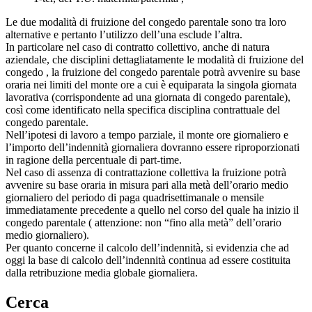
Le due modalità di fruizione del congedo parentale sono tra loro
alternative e pertanto l’utilizzo dell’una esclude l’altra.
In particolare nel caso di contratto collettivo, anche di natura
aziendale, che disciplini dettagliatamente le modalità di fruizione del
congedo , la fruizione del congedo parentale potrà avvenire su base
oraria nei limiti del monte ore a cui è equiparata la singola giornata
lavorativa (corrispondente ad una giornata di congedo parentale),
così come identificato nella specifica disciplina contrattuale del
congedo parentale.
Nell’ipotesi di lavoro a tempo parziale, il monte ore giornaliero e
l’importo dell’indennità giornaliera dovranno essere riproporzionati
in ragione della percentuale di part-time.
Nel caso di assenza di contrattazione collettiva la fruizione potrà
avvenire su base oraria in misura pari alla metà dell’orario medio
giornaliero del periodo di paga quadrisettimanale o mensile
immediatamente precedente a quello nel corso del quale ha inizio il
congedo parentale ( attenzione: non “fino alla metà” dell’orario
medio giornaliero).
Per quanto concerne il calcolo dell’indennità, si evidenzia che ad
oggi la base di calcolo dell’indennità continua ad essere costituita
dalla retribuzione media globale giornaliera.
Cerca