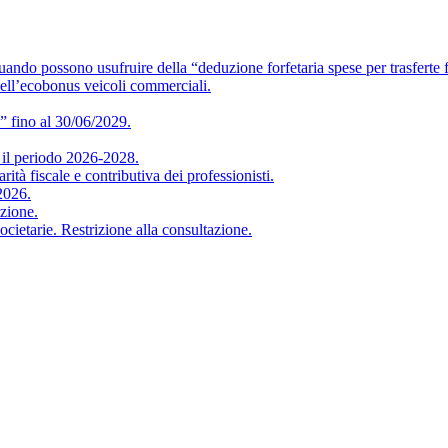
o usufruire della “deduzione forfetaria spese per trasferte f
ell’ecobonus veicoli commerciali.
” fino al 30/06/2029.
 periodo 2026-2028.
iscale e contributiva dei professionisti.
2026.
zione.
arie. Restrizione alla consultazione.