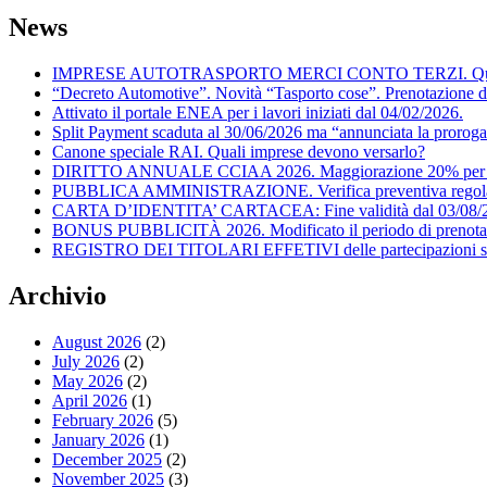
News
IMPRESE AUTOTRASPORTO MERCI CONTO TERZI. Quando posson
“Decreto Automotive”. Novità “Tasporto cose”. Prenotazione d
Attivato il portale ENEA per i lavori iniziati dal 04/02/2026.
Split Payment scaduta al 30/06/2026 ma “annunciata la proroga
Canone speciale RAI. Quali imprese devono versarlo?
DIRITTO ANNUALE CCIAA 2026. Maggiorazione 20% per il
PUBBLICA AMMINISTRAZIONE. Verifica preventiva regolarità f
CARTA D’IDENTITA’ CARTACEA: Fine validità dal 03/08/
BONUS PUBBLICITÀ 2026. Modificato il periodo di prenota
REGISTRO DEI TITOLARI EFFETIVI delle partecipazioni societ
Archivio
August 2026
(2)
July 2026
(2)
May 2026
(2)
April 2026
(1)
February 2026
(5)
January 2026
(1)
December 2025
(2)
November 2025
(3)