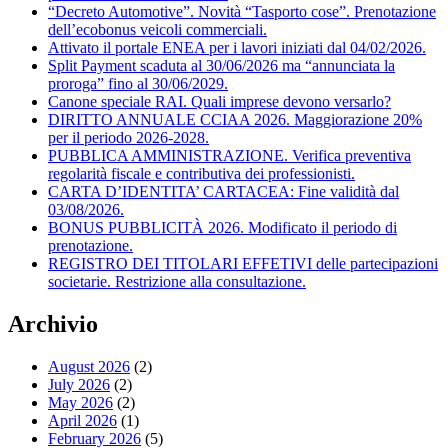
“Decreto Automotive”. Novità “Tasporto cose”. Prenotazione
dell’ecobonus veicoli commerciali.
Attivato il portale ENEA per i lavori iniziati dal 04/02/2026.
Split Payment scaduta al 30/06/2026 ma “annunciata la
proroga” fino al 30/06/2029.
Canone speciale RAI. Quali imprese devono versarlo?
DIRITTO ANNUALE CCIAA 2026. Maggiorazione 20%
per il periodo 2026-2028.
PUBBLICA AMMINISTRAZIONE. Verifica preventiva
regolarità fiscale e contributiva dei professionisti.
CARTA D’IDENTITA’ CARTACEA: Fine validità dal
03/08/2026.
BONUS PUBBLICITÀ 2026. Modificato il periodo di
prenotazione.
REGISTRO DEI TITOLARI EFFETIVI delle partecipazioni
societarie. Restrizione alla consultazione.
Archivio
August 2026
(2)
July 2026
(2)
May 2026
(2)
April 2026
(1)
February 2026
(5)