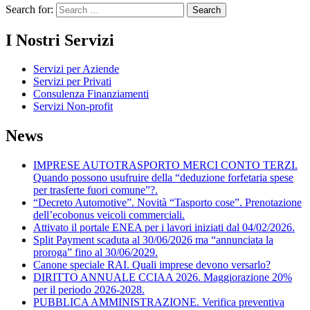
Search for:
I Nostri Servizi
Servizi per Aziende
Servizi per Privati
Consulenza Finanziamenti
Servizi Non-profit
News
IMPRESE AUTOTRASPORTO MERCI CONTO TERZI.
Quando possono usufruire della “deduzione forfetaria spese
per trasferte fuori comune”?.
“Decreto Automotive”. Novità “Tasporto cose”. Prenotazione
dell’ecobonus veicoli commerciali.
Attivato il portale ENEA per i lavori iniziati dal 04/02/2026.
Split Payment scaduta al 30/06/2026 ma “annunciata la
proroga” fino al 30/06/2029.
Canone speciale RAI. Quali imprese devono versarlo?
DIRITTO ANNUALE CCIAA 2026. Maggiorazione 20%
per il periodo 2026-2028.
PUBBLICA AMMINISTRAZIONE. Verifica preventiva