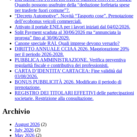
Quando possono usufruire della “deduzione forfetaria spese
per trasferte fuori comune”?.
“Decreto Automotive”. Novità “Tasporto cose”. Prenotazione
dell’ecobonus veicoli commerciali.
Attivato il portale ENEA per i lavori iniziati dal 04/02/2026.
Split Payment scaduta al 30/06/2026 ma “annunciata la
proroga” fino al 30/06/2029.
Canone speciale RAI. Quali imprese devono versarlo?
DIRITTO ANNUALE CCIAA 2026. Maggiorazione 20%
per il periodo 2026-2028.
PUBBLICA AMMINISTRAZIONE. Verifica preventiva
regolarità fiscale e contributiva dei professionisti.
CARTA D’IDENTITA’ CARTACEA: Fine validità dal
03/08/2026.
BONUS PUBBLICITÀ 2026. Modificato il periodo di
prenotazione.
REGISTRO DEI TITOLARI EFFETIVI delle partecipazioni
societarie. Restrizione alla consultazione.
Archivio
August 2026
(2)
July 2026
(2)
May 2026
(2)