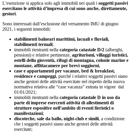
L’esenzione si applica solo agli immobili nei quali i
soggetti passivi
esercitano le attività d’impresa di cui sono anche, direttamente,
gestori
.
Sono interessati dall’esclusione del versamento IMU di giugno
2021, i seguenti immobili:
stabilimenti balneari marittimi, lacuali e fluviali,
stabilimenti termali
;
immobili rientranti nella
categoria catastale D/2
(alberghi,
pensioni) e relative pertinenze,
agriturismi, villaggi turistici,
ostelli della gioventù, rifugi di montagna, colonie marine e
montane, affittacamere per brevi soggiorni
,
case e appartamenti per vacanze, bed & breakfast,
residence e campeggi
, purché i relativi soggetti passivi siano
anche gestori delle attività esercitate nel rispetto della nuova
normativa relativa alle “case vacanza” entrata in vigore dal
01/01/2021;
immobili rientranti nella
categoria catastale D in uso da
parte di imprese esercenti attività di allestimenti di
strutture espositive nell’ambito di eventi fieristici o
manifestazioni
;
discoteche, sale da ballo, night-club e simili
, a condizione
che i soggetti passivi siano anche gestori delle attività
esercitate;