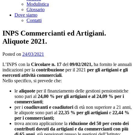
Modulistica
Glossario
Dove siamo
Contatti
INPS Commercianti ed Artigiani.
Aliquote 2021.
Posted on
24/03/2021
L’INPS con la
Circolare n. 17
del
09/02/2021,
ha fornito le annuali
indicazioni per la
contribuzione
per il 2021
per gli artigiani e gli
esercenti attività commerciali
.
Nello specifico, si prevede che:
le
aliquote
per il finanziamento delle gestioni pensionistiche
sono pari al
24,00 % per gli artigiani e al 24,09 % per i
commercianti
;
per i
coadiuvanti e coadiutori
di età non superiore a 21 anni,
le aliquote sono pari al
22,35 % per gli artigiani
e
22,44 %
per i commercianti;
trova ancora applicazione la
riduzione del 50 per cento dei
contributi dovuti da artigiani e da commercianti con più
di 65 anni
, già pensionati presso le gestioni dell’Istituto;