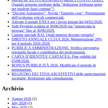
IMPRESE AUTOTRASPORTO MERCI CONTO TERZI.
Quando possono usufruire della “deduzione forfetaria spese
per trasferte fuori comune”?.
“Decreto Automotive”. Novità “Tasporto cose”. Prenotazione
dell’ecobonus veicoli commerciali.
Attivato il portale ENEA per i lavori iniziati dal 04/02/2026.
Split Payment scaduta al 30/06/2026 ma “annunciata la
proroga” fino al 30/06/2029.
Canone speciale RAI. Quali imprese devono versarlo?
DIRITTO ANNUALE CCIAA 2026. Maggiorazione 20%
per il periodo 2026-2028.
PUBBLICA AMMINISTRAZIONE. Verifica preventiva
regolarità fiscale e contributiva dei professionisti.
CARTA D’IDENTITA’ CARTACEA: Fine validità dal
03/08/2026.
BONUS PUBBLICITÀ 2026. Modificato il periodo di
prenotazione.
REGISTRO DEI TITOLARI EFFETIVI delle partecipazioni
societarie. Restrizione alla consultazione.
Archivio
August 2026
(2)
July 2026
(2)
May 2026
(2)