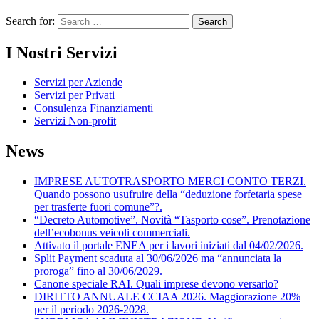
Search for:
I Nostri Servizi
Servizi per Aziende
Servizi per Privati
Consulenza Finanziamenti
Servizi Non-profit
News
IMPRESE AUTOTRASPORTO MERCI CONTO TERZI.
Quando possono usufruire della “deduzione forfetaria spese
per trasferte fuori comune”?.
“Decreto Automotive”. Novità “Tasporto cose”. Prenotazione
dell’ecobonus veicoli commerciali.
Attivato il portale ENEA per i lavori iniziati dal 04/02/2026.
Split Payment scaduta al 30/06/2026 ma “annunciata la
proroga” fino al 30/06/2029.
Canone speciale RAI. Quali imprese devono versarlo?
DIRITTO ANNUALE CCIAA 2026. Maggiorazione 20%
per il periodo 2026-2028.