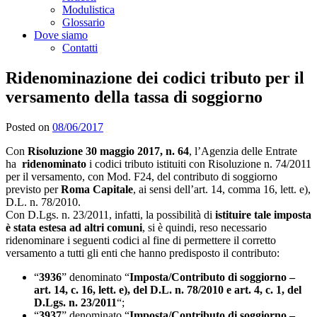
Modulistica
Glossario
Dove siamo
Contatti
Ridenominazione dei codici tributo per il
versamento della tassa di soggiorno
Posted on
08/06/2017
Con
Risoluzione 30 maggio 2017, n. 64
, l’Agenzia delle Entrate
ha
ridenominato
i codici tributo istituiti con Risoluzione n. 74/2011
per il versamento, con Mod. F24, del contributo di soggiorno
previsto per
Roma Capitale
, ai sensi dell’art. 14, comma 16, lett. e),
D.L. n. 78/2010.
Con D.Lgs. n. 23/2011, infatti, la possibilità di
istituire tale imposta
è stata estesa ad altri comuni
, si è quindi, reso necessario
ridenominare i seguenti codici al fine di permettere il corretto
versamento a tutti gli enti che hanno predisposto il contributo:
“
3936
” denominato “
Imposta/Contributo di soggiorno –
art. 14, c. 16, lett. e), del D.L. n. 78/2010 e art. 4, c. 1, del
D.Lgs. n. 23/2011
“;
“
3937
” denominato “
Imposta/Contributo di soggiorno –