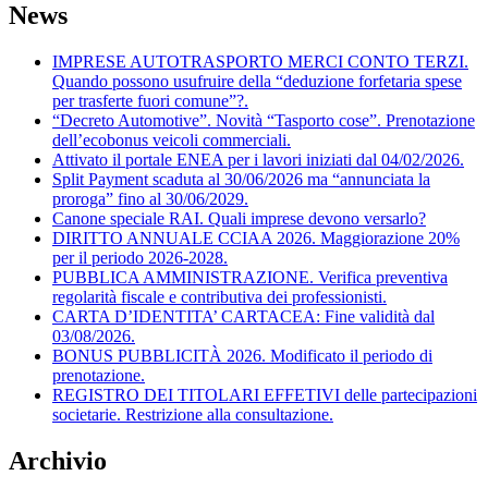
News
IMPRESE AUTOTRASPORTO MERCI CONTO TERZI.
Quando possono usufruire della “deduzione forfetaria spese
per trasferte fuori comune”?.
“Decreto Automotive”. Novità “Tasporto cose”. Prenotazione
dell’ecobonus veicoli commerciali.
Attivato il portale ENEA per i lavori iniziati dal 04/02/2026.
Split Payment scaduta al 30/06/2026 ma “annunciata la
proroga” fino al 30/06/2029.
Canone speciale RAI. Quali imprese devono versarlo?
DIRITTO ANNUALE CCIAA 2026. Maggiorazione 20%
per il periodo 2026-2028.
PUBBLICA AMMINISTRAZIONE. Verifica preventiva
regolarità fiscale e contributiva dei professionisti.
CARTA D’IDENTITA’ CARTACEA: Fine validità dal
03/08/2026.
BONUS PUBBLICITÀ 2026. Modificato il periodo di
prenotazione.
REGISTRO DEI TITOLARI EFFETIVI delle partecipazioni
societarie. Restrizione alla consultazione.
Archivio