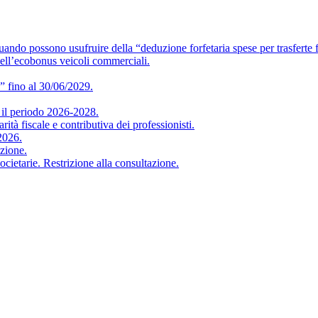
o usufruire della “deduzione forfetaria spese per trasferte f
ell’ecobonus veicoli commerciali.
” fino al 30/06/2029.
 periodo 2026-2028.
iscale e contributiva dei professionisti.
2026.
zione.
arie. Restrizione alla consultazione.