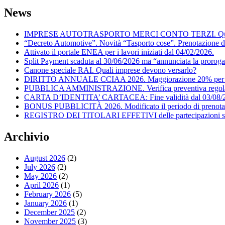
News
IMPRESE AUTOTRASPORTO MERCI CONTO TERZI. Quando posson
“Decreto Automotive”. Novità “Tasporto cose”. Prenotazione d
Attivato il portale ENEA per i lavori iniziati dal 04/02/2026.
Split Payment scaduta al 30/06/2026 ma “annunciata la proroga
Canone speciale RAI. Quali imprese devono versarlo?
DIRITTO ANNUALE CCIAA 2026. Maggiorazione 20% per il
PUBBLICA AMMINISTRAZIONE. Verifica preventiva regolarità f
CARTA D’IDENTITA’ CARTACEA: Fine validità dal 03/08/
BONUS PUBBLICITÀ 2026. Modificato il periodo di prenota
REGISTRO DEI TITOLARI EFFETIVI delle partecipazioni societ
Archivio
August 2026
(2)
July 2026
(2)
May 2026
(2)
April 2026
(1)
February 2026
(5)
January 2026
(1)
December 2025
(2)
November 2025
(3)