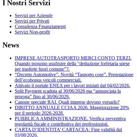
I Nostri Servizi
Servizi per Aziende
Servizi per Privati
Consulenza Finanziamenti
Servizi Non-profit
News
IMPRESE AUTOTRASPORTO MERCI CONTO TERZI.
Quando possono usufruire della “deduzione forfetaria spese
per trasferte fuori comune”?.
“Decreto Automotive”. Novità “Tasporto cose”. Prenotazione
dell’ecobonus veicoli commerciali.
Attivato il portale ENEA per i lavori iniziati dal 04/02/2026.
Split Payment scaduta al 30/06/2026 ma “annunciata la
proroga” fino al 30/06/2029.
Canone speciale RAI. Quali imprese devono versarlo?
DIRITTO ANNUALE CCIAA 2026. Maggiorazione 20%
per il periodo 2026-2028.
PUBBLICA AMMINISTRAZIONE. Verifica preventiva
regolarità fiscale e contributiva dei professionisti.
CARTA D’IDENTITA’ CARTACEA: Fine validità dal
03/08/2026.