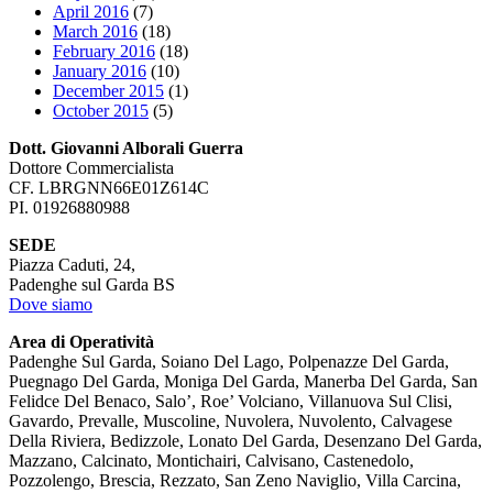
April 2016
(7)
March 2016
(18)
February 2016
(18)
January 2016
(10)
December 2015
(1)
October 2015
(5)
Dott. Giovanni Alborali Guerra
Dottore Commercialista
CF. LBRGNN66E01Z614C
PI. 01926880988
SEDE
Piazza Caduti, 24,
Padenghe sul Garda BS
Dove siamo
Area di Operatività
Padenghe Sul Garda, Soiano Del Lago, Polpenazze Del Garda,
Puegnago Del Garda, Moniga Del Garda, Manerba Del Garda, San
Felidce Del Benaco, Salo’, Roe’ Volciano, Villanuova Sul Clisi,
Gavardo, Prevalle, Muscoline, Nuvolera, Nuvolento, Calvagese
Della Riviera, Bedizzole, Lonato Del Garda, Desenzano Del Garda,
Mazzano, Calcinato, Montichairi, Calvisano, Castenedolo,
Pozzolengo, Brescia, Rezzato, San Zeno Naviglio, Villa Carcina,