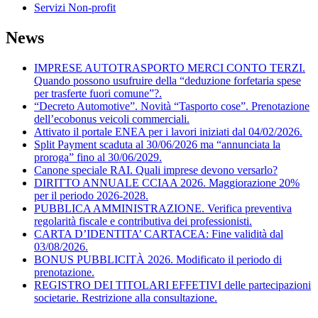
Servizi Non-profit
News
IMPRESE AUTOTRASPORTO MERCI CONTO TERZI.
Quando possono usufruire della “deduzione forfetaria spese
per trasferte fuori comune”?.
“Decreto Automotive”. Novità “Tasporto cose”. Prenotazione
dell’ecobonus veicoli commerciali.
Attivato il portale ENEA per i lavori iniziati dal 04/02/2026.
Split Payment scaduta al 30/06/2026 ma “annunciata la
proroga” fino al 30/06/2029.
Canone speciale RAI. Quali imprese devono versarlo?
DIRITTO ANNUALE CCIAA 2026. Maggiorazione 20%
per il periodo 2026-2028.
PUBBLICA AMMINISTRAZIONE. Verifica preventiva
regolarità fiscale e contributiva dei professionisti.
CARTA D’IDENTITA’ CARTACEA: Fine validità dal
03/08/2026.
BONUS PUBBLICITÀ 2026. Modificato il periodo di
prenotazione.
REGISTRO DEI TITOLARI EFFETIVI delle partecipazioni
societarie. Restrizione alla consultazione.