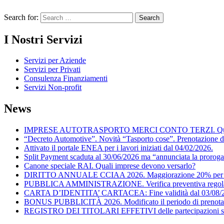
Search for:
I Nostri Servizi
Servizi per Aziende
Servizi per Privati
Consulenza Finanziamenti
Servizi Non-profit
News
IMPRESE AUTOTRASPORTO MERCI CONTO TERZI. Quando posson
“Decreto Automotive”. Novità “Tasporto cose”. Prenotazione d
Attivato il portale ENEA per i lavori iniziati dal 04/02/2026.
Split Payment scaduta al 30/06/2026 ma “annunciata la proroga
Canone speciale RAI. Quali imprese devono versarlo?
DIRITTO ANNUALE CCIAA 2026. Maggiorazione 20% per il
PUBBLICA AMMINISTRAZIONE. Verifica preventiva regolarità f
CARTA D’IDENTITA’ CARTACEA: Fine validità dal 03/08/
BONUS PUBBLICITÀ 2026. Modificato il periodo di prenota
REGISTRO DEI TITOLARI EFFETIVI delle partecipazioni societ