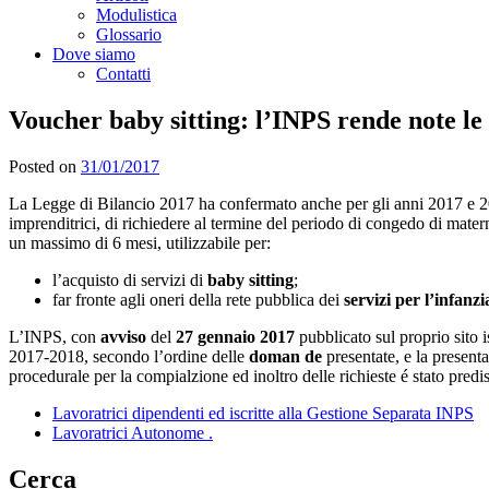
Modulistica
Glossario
Dove siamo
Contatti
Voucher baby sitting: l’INPS rende note le
Posted on
31/01/2017
La Legge di Bilancio 2017 ha confermato anche per gli anni 2017 e 2018
imprenditrici, di richiedere al termine del periodo di congedo di matern
un massimo di 6 mesi, utilizzabile per:
l’acquisto di servizi di
baby sitting
;
far fronte agli oneri della rete pubblica dei
servizi per l’infanzi
L’INPS, con
avviso
del
27 gennaio 2017
pubblicato sul proprio sito i
2017-2018, secondo l’ordine delle
doman de
presentate, e la present
procedurale per la compialzione ed inoltro delle richieste é stato predi
Lavoratrici dipendenti ed iscritte alla Gestione Separata INPS
Lavoratrici Autonome .
Cerca